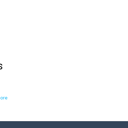
s
ore