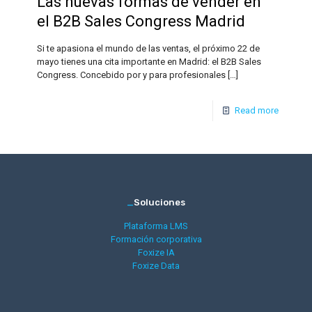
Las nuevas formas de vender en
el B2B Sales Congress Madrid
Si te apasiona el mundo de las ventas, el próximo 22 de
mayo tienes una cita importante en Madrid: el B2B Sales
Congress. Concebido por y para profesionales
[…]
Read more
_
Soluciones
Plataforma LMS
Formación corporativa
Foxize IA
Foxize Data