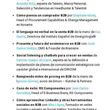
Arancha Ruiz
, experta de Talento, Marca Personal,
Selección y Tendencias en Headhunter & Talentist
Cómo piensa un comprador B2B
por
Stephane Morel
,
Head of Procurement Capabilities & Change Management
en Novartis
El lenguaje no verbal en la venta B2B
de la mano de
Eva
García
, Directora del Instituto Español de Sinergología®
Presente y futuro del ecommerce en B2B
con
José
Carlos Cortizo
, CMO & Founder de Brainsins
Social listening y chatbots para crecer en ventas
de
Carmen Queipo de Llano
, experta en la definición e
implantación de planes de comunicación estratégicos con
carácter global e internacional de DIRCOM
Rompiendo mitos de pricing en B2B
de la mano de
I
gnacio Gómez
, socio de Simon – Kutcher & Partners.
Caso de éxito: RS Componentes
por
Juan Carlos
González
, Head of E-Business Iberia, RS Components
Cómo aprovechar LinkedIn y otras herramientas
sociales
en B2B
con
Alex López
, formador en redes
sociales y experto en Social Selling, fundador de Sartia y