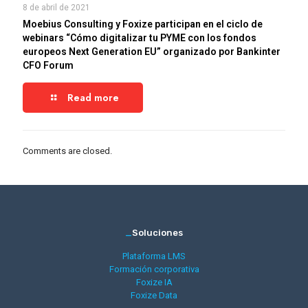
8 de abril de 2021
Moebius Consulting y Foxize participan en el ciclo de
webinars “Cómo digitalizar tu PYME con los fondos
europeos Next Generation EU” organizado por Bankinter
CFO Forum
Read more
Comments are closed.
_
Soluciones
Plataforma LMS
Formación corporativa
Foxize IA
Foxize Data