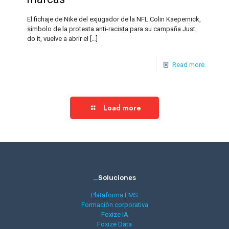
El fichaje de Nike del exjugador de la NFL Colin Kaepernick,
símbolo de la protesta anti-racista para su campaña Just
do it, vuelve a abrir el
[…]
Read more
Load more
_
Soluciones
Plataforma LMS
Formación corporativa
Foxize IA
Foxize Data