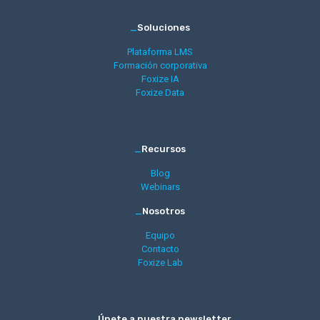
_
Soluciones
Plataforma LMS
Formación corporativa
Foxize IA
Foxize Data
_
Recursos
Blog
Webinars
_
Nosotros
Equipo
Contacto
Foxize Lab
_
Únete a nuestra newsletter