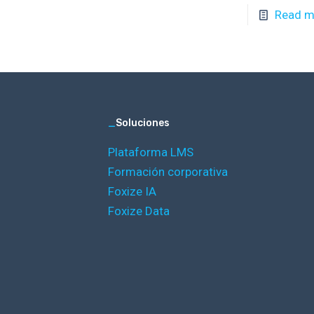
Read m
_
Soluciones
Plataforma LMS
Formación corporativa
Foxize IA
Foxize Data