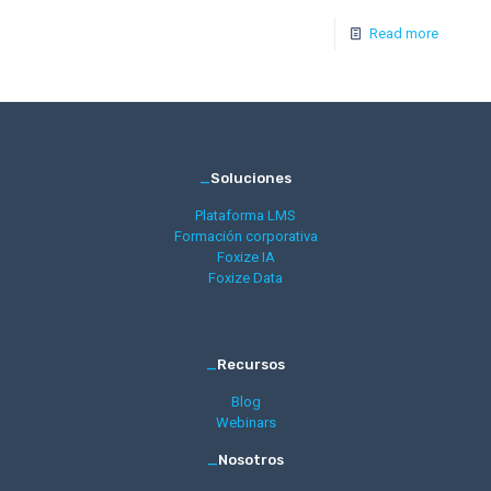
Read more
_
Soluciones
Plataforma LMS
Formación corporativa
Foxize IA
Foxize Data
_
Recursos
Blog
Webinars
_
Nosotros