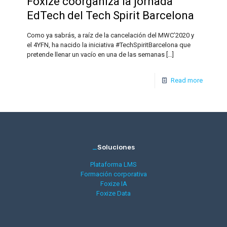
Foxize coorganiza la jornada
EdTech del Tech Spirit Barcelona
Como ya sabrás, a raíz de la cancelación del MWC’2020 y
el 4YFN, ha nacido la iniciativa #TechSpiritBarcelona que
pretende llenar un vacío en una de las semanas
[…]
Read more
_
Soluciones
Plataforma LMS
Formación corporativa
Foxize IA
Foxize Data