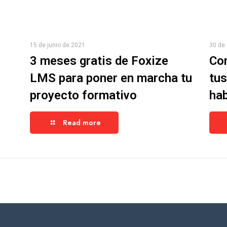
15 de junio de 2021
30 de
3 meses gratis de Foxize
Co
LMS para poner en marcha tu
tus
proyecto formativo
hab
Read more