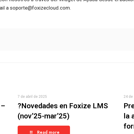
ail a soporte@foxizecloud.com.
7 de abril de 2025
24 de
 –
?Novedades en Foxize LMS
Pre
(nov’25-mar’25)
la 
fo
Read more