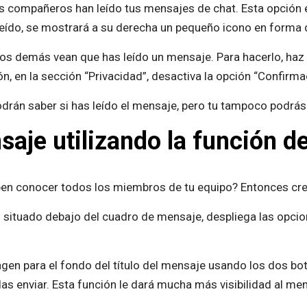
s compañeros han leído tus mensajes de chat. Esta opción e
eído, se mostrará a su derecha un pequeño icono en forma 
los demás vean que has leído un mensaje. Para hacerlo, haz c
ón, en la sección “Privacidad”, desactiva la opción “Confirma
drán saber si has leído el mensaje, pero tu tampoco podrás ve
aje utilizando la función d
en conocer todos los miembros de tu equipo? Entonces crear
o” situado debajo del cuadro de mensaje, despliega las opci
agen para el fondo del título del mensaje usando los dos boto
das enviar. Esta función le dará mucha más visibilidad al me