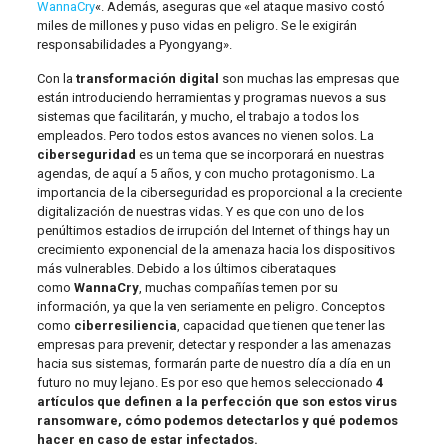
WannaCry
«. Además, aseguras que «el ataque masivo costó
miles de millones y puso vidas en peligro. Se le exigirán
responsabilidades a Pyongyang».
Con la
transformación digital
son muchas las empresas que
están introduciendo herramientas y programas nuevos a sus
sistemas que facilitarán, y mucho, el trabajo a todos los
empleados. Pero todos estos avances no vienen solos. La
ciberseguridad
es un tema que se incorporará en nuestras
agendas, de aquí a 5 años, y con mucho protagonismo. La
importancia de la ciberseguridad es proporcional a la creciente
digitalización de nuestras vidas. Y es que con uno de los
penúltimos estadios de irrupción del Internet of things hay un
crecimiento exponencial de la amenaza hacia los dispositivos
más vulnerables. Debido a los últimos ciberataques
como
WannaCry
, muchas compañías temen por su
información, ya que la ven seriamente en peligro. Conceptos
como
ciberresiliencia
, capacidad que tienen que tener las
empresas para prevenir, detectar y responder a las amenazas
hacia sus sistemas, formarán parte de nuestro día a día en un
futuro no muy lejano. Es por eso que hemos seleccionado
4
artículos que definen a la perfección que son estos virus
ransomware, cómo podemos detectarlos y qué podemos
hacer en caso de estar infectados.