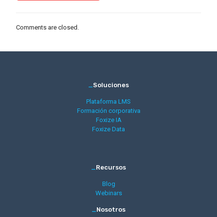
Comments are closed.
_
Soluciones
Plataforma LMS
Formación corporativa
Foxize IA
Foxize Data
_
Recursos
Blog
Webinars
_
Nosotros