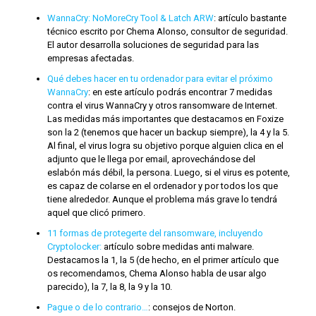
WannaCry: NoMoreCry Tool & Latch ARW
: artículo bastante
técnico escrito por Chema Alonso, consultor de seguridad.
El autor desarrolla soluciones de seguridad para las
empresas afectadas.
Qué debes hacer en tu ordenador para evitar el próximo
WannaCry
: en este artículo podrás encontrar 7 medidas
contra el virus WannaCry y otros ransomware de Internet.
Las medidas más importantes que destacamos en Foxize
son la 2 (tenemos que hacer un backup siempre), la 4 y la 5.
Al final, el virus logra su objetivo porque alguien clica en el
adjunto que le llega por email, aprovechándose del
eslabón más débil, la persona. Luego, si el virus es potente,
es capaz de colarse en el ordenador y por todos los que
tiene alrededor. Aunque el problema más grave lo tendrá
aquel que clicó primero.
11 formas de protegerte del ransomware, incluyendo
Cryptolocker:
artículo sobre medidas anti malware.
Destacamos la 1, la 5 (de hecho, en el primer artículo que
os recomendamos, Chema Alonso habla de usar algo
parecido), la 7, la 8, la 9 y la 10.
Pague o de lo contrario…
: consejos de Norton.