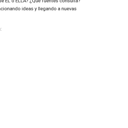
de ÉL o ELLA? ¿Qué fuentes consulta?
acionando ideas y llegando a nuevas
: