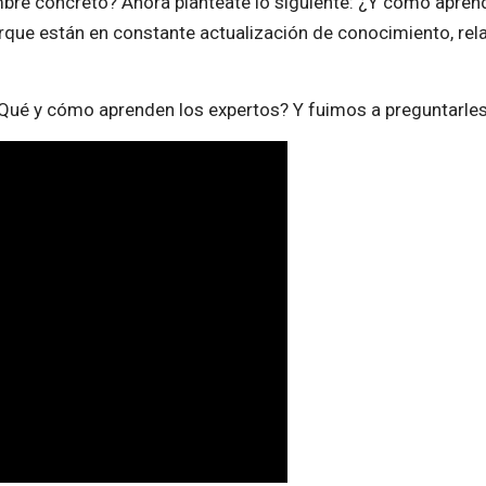
re concreto? Ahora plantéate lo siguiente: ¿Y cómo apren
rque están en constante actualización de conocimiento, rel
Qué y cómo aprenden los expertos? Y fuimos a preguntarles