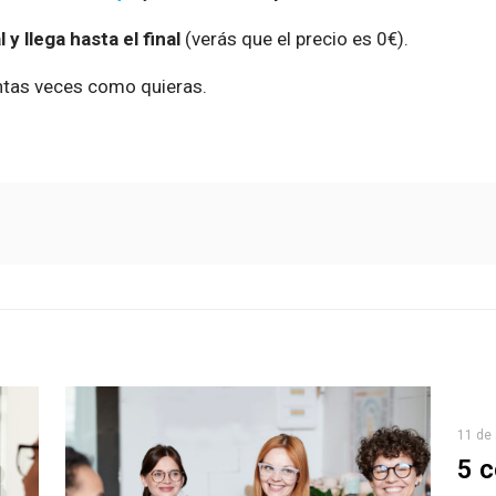
y llega hasta el final
(verás que el precio es 0€).
antas veces como quieras.
11 de 
5 c