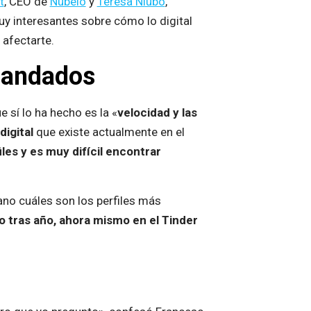
t
, CEO de
Nubelo
y
Teresa Niubó
,
uy interesantes sobre cómo lo digital
afectarte.
emandados
 sí lo ha hecho es la «
velocidad y las
digital
que existe actualmente en el
es y es muy difícil encontrar
no cuáles son los perfiles más
 tras año, ahora mismo en el Tinder