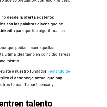
mero que yo pregunto», confesó Francesc
sino
desde la oferta
existente:
es son las palabras claves que se
LinkedIn
para que los algoritmos les
ejor que podían hacer aquellas
sta última idea también coincidió Teresa
 uno mismo.
revista a nuestro fundador
Fernando de
xplica el
desencaje actual que hay
e otros temas. Te hará pensar y
entren talento