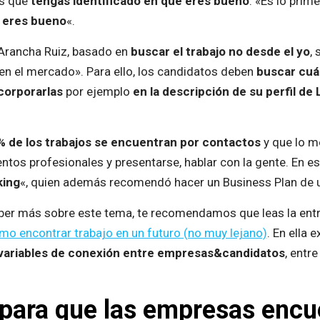
es que
tengas identificado en qué eres bueno
. «Es lo pri
 eres bueno
«.
 Arancha Ruiz, basado en
buscar el trabajo no desde el yo
, 
en el mercado». Para ello, los candidatos deben
buscar cuál
incorporarlas
por ejemplo
en la descripción de su perfil de 
 de los trabajos se encuentran por contactos
y que lo m
ntos profesionales y presentarse, hablar con la gente. En e
king
«, quien además recomendó hacer un Business Plan de
aber más sobre este tema, te recomendamos que leas la ent
o encontrar trabajo en un futuro (no muy lejano)
. En ella e
variables de conexión entre empresas&candidatos
, entr
para que las empresas encu