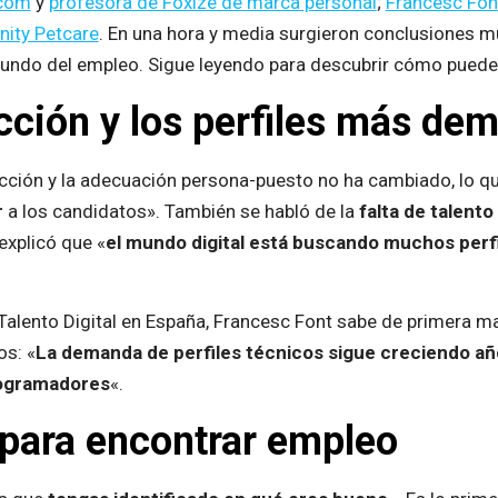
.com
y
profesora de Foxize de marca personal
;
Francesc Fon
inity Petcare
. En una hora y media surgieron conclusiones m
mundo del empleo. Sigue leyendo para descubrir cómo puede 
ección y los perfiles más d
cción y la adecuación persona-puesto no ha cambiado, lo que
r
a los candidatos». También se habló de la
falta de talento 
explicó que «
el mundo digital está buscando muchos perfil
alento Digital en España, Francesc Font sabe de primera ma
os: «
La demanda de perfiles técnicos sigue creciendo año
rogramadores
«.
para encontrar empleo