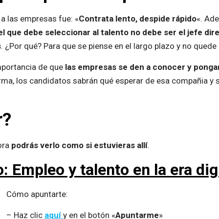
 a las empresas fue: «
Contrata lento, despide rápido
«. Ade
el que debe seleccionar al talento no debe ser el jefe dir
s
. ¿Por qué? Para que se piense en el largo plazo y no quede
importancia de que
las empresas se den a conocer y pongan
rma, los candidatos sabrán qué esperar de esa compañia y si
r?
ora
podrás verlo como si estuvieras allí
.
: Empleo y talento en la era dig
Cómo apuntarte:
– Haz clic
aquí
y en el botón «
Apuntarme
»