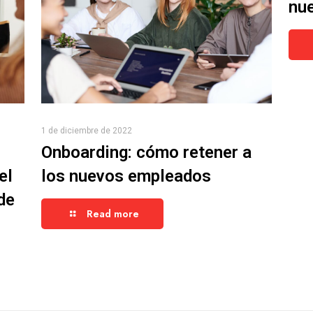
nue
1 de diciembre de 2022
Onboarding: cómo retener a
el
los nuevos empleados
de
Read more