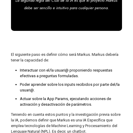
La segunda regla del Club de la IA es que el proyecto Markus
debe ser sencillo e intuitivo para cualquier persona.
El siguiente paso es definir cómo será Markus. Markus debería
tener la capacidad de:
Interactuar con el/la usuari@ proponiendo respuestas
efectivas a preguntas formuladas.
Poder aprender sobre los inputs recibidos por parte del/la
usuari@.
Actuar sobre la App Params, ejecutando acciones de
activación y desactivación de parámetros.
Teniendo en cuenta estos puntos y la investigación previa sobre
la IA, podemos definir que Markus es una IA Específica que
emplea tecnologías de Machine Learning y Procesamiento del
Lenguaje Natural (NPL). Es decir, un chatbot.