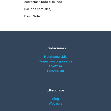
contentar a todo el mundo.
Saludos cordiales,
David Soler
_
Soluciones
Plataforma LMS
Formación corporativa
Foxize IA
Foxize Data
_
Recursos
Blog
Webinars