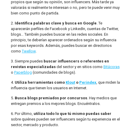
propios que según su opinión, son influencers
.
Más tarde ya
valorarás si realmente te interesan o no, pero te puede venir muy
bien como punto de partida.
2.
Identifica palabras clave y busca en Google
. Te
aparecerán perfiles de Facebook y LinkedIn, cuentas de Twitter,
blogs… También puedes buscar en las redes sociales. En
principio, te deberían aparecer ordenados según su influencia
por esas keywords. Además, puedes buscar en directorios
como
Twellow
.
3. Siempre puedes
buscar influencers o referentes en
revistas especializadas
del sector y en sitios como
Bitácoras
o
Paperblog
(comunidades de blogs).
4.
Utiliza herramientas como
Klout
o
Perindex
, que miden la
influencia que tienen los usuarios en Internet.
5.
Busca blogs premiados por concursos
. Hay medios que
entregan premios a los mejores blogs. Encuéntralos.
6. Por último,
utiliza todo lo que tú mismo puedas saber
sobre quiénes pueden ser influencers según tu experiencia en el
sector, mercado y producto.