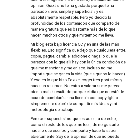
opinión. Quizás no te ha gustado porque te ha
parecido «leve, simple y superficial» y es
absolutamente respetable. Pero yo decido la
profundidad de los contenidos que comparto de
manera gratuita que es bastante más de lo que
hacen muchos otros y que mi tiempo me lleva.
Mi blog esta bajo licencia CC y en una de las más
flexibles. Eso significa que dejo que cualquiera entre,
copie, pegue, cambie, adicione o haga lo que le
parezca con lo que allí hay con la única condición de
que me mencione y me enlace. Incluso no me
importa que se ganen la vida (que algunos lo hacen).
Y eso es lo que hizo Foxize: coger tres post míos y
hacer un resumen. No entro a valorar si me parece
bien o mal el resultado porque el día que no esté de
acuerdo cambiaré a una licencia con copyright o
simplemente dejaré de compartir mis ideas y mi
metodología de trabajo.
Pero por supuestísimo que estas en tu derecho,
como el resto de los que me leen, de no gustarte
nada lo que escribo y comparto y hacerlo saber
abiertamente. Soy de la opinión de que no puedo