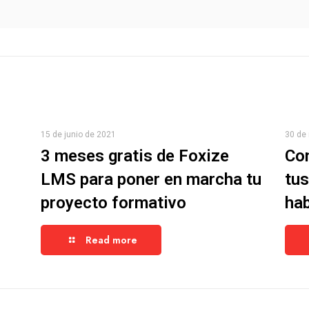
15 de junio de 2021
30 de
3 meses gratis de Foxize
Co
LMS para poner en marcha tu
tus
proyecto formativo
hab
Read more