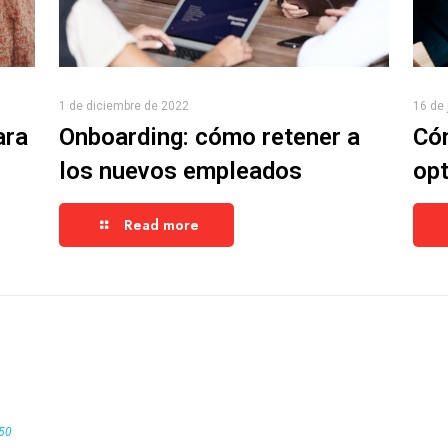
1 de diciembre de 2022
16 de 
ara
Onboarding: cómo retener a
Cóm
los nuevos empleados
opt
Read more
:50