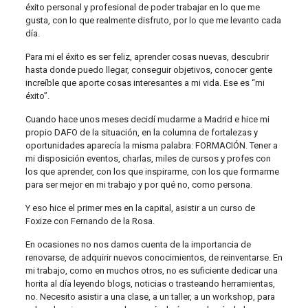
éxito personal y profesional de poder trabajar en lo que me
gusta, con lo que realmente disfruto, por lo que me levanto cada
día.
Para mi el éxito es ser feliz, aprender cosas nuevas, descubrir
hasta donde puedo llegar, conseguir objetivos, conocer gente
increíble que aporte cosas interesantes a mi vida. Ese es “mi
éxito”.
Cuando hace unos meses decidí mudarme a Madrid e hice mi
propio DAFO de la situación, en la columna de fortalezas y
oportunidades aparecía la misma palabra: FORMACIÓN. Tener a
mi disposición eventos, charlas, miles de cursos y profes con
los que aprender, con los que inspirarme, con los que formarme
para ser mejor en mi trabajo y por qué no, como persona.
Y eso hice el primer mes en la capital, asistir a un curso de
Foxize con Fernando de la Rosa.
En ocasiones no nos damos cuenta de la importancia de
renovarse, de adquirir nuevos conocimientos, de reinventarse. En
mi trabajo, como en muchos otros, no es suficiente dedicar una
horita al día leyendo blogs, noticias o trasteando herramientas,
no. Necesito asistir a una clase, a un taller, a un workshop, para