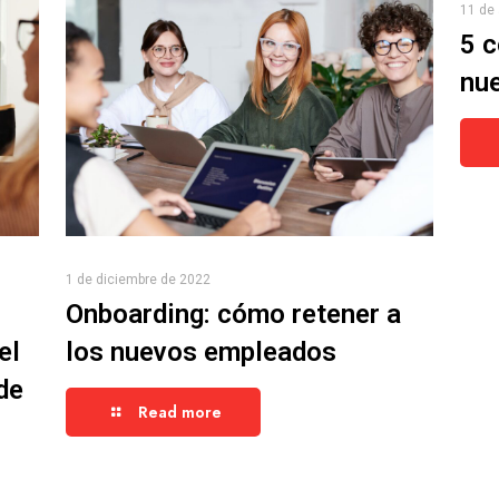
11 de 
5 c
nue
1 de diciembre de 2022
Onboarding: cómo retener a
el
los nuevos empleados
de
Read more