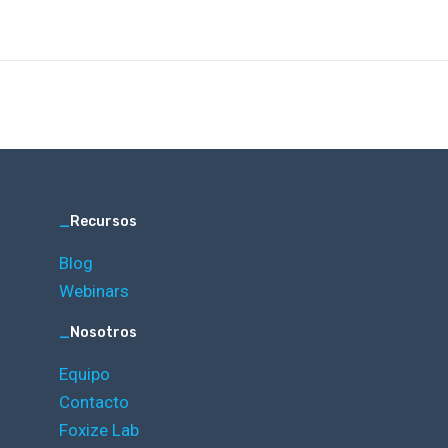
_
Recursos
Blog
Webinars
_
Nosotros
Equipo
Contacto
Foxize Lab