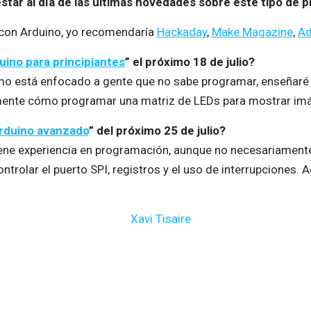
tar al día de las últimas novedades sobre este tipo de 
con Arduino, yo recomendaría
Hackaday
,
Make Magazine
,
Ad
uino para principiantes
” el próximo 18 de julio?
mo está enfocado a gente que no sabe programar, enseñar
mente cómo programar una matriz de LEDs para mostrar imág
rduino avanzado
” del próximo 25 de julio?
tiene experiencia en programación, aunque no necesariament
ontrolar el puerto SPI, registros y el uso de interrupcione