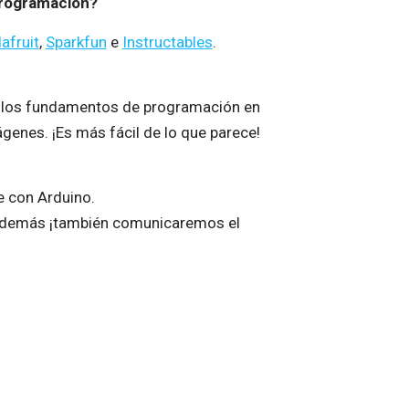
programación?
afruit
,
Sparkfun
e
Instructables
.
é los fundamentos de programación en
enes. ¡Es más fácil de lo que parece!
e con Arduino.
s. Además ¡también comunicaremos el