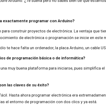
sobre Arduino. ¿Te suena pero no sabes bien de qué estamo
fica exactamente programar con Arduino?
para construir proyectos de electrónica. La ventaja que tie
nocimiento de electrónica o programación se inicie en este
o te hace falta un ordenador, la placa Arduino, un cable USB 
os de programación básica o de informática?
na muy buena plataforma para iniciarse, pues simplifica el
on las claves de su éxito?
a fácil. Hasta ahora programar electrónica era extremadame
alas el entorno de programación con dos clics y ya está.