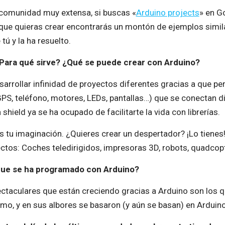
a comunidad muy extensa, si buscas «
Arduino projects
» en G
o que quieras crear encontrarás un montón de ejemplos simil
tú y la ha resuelto.
¿Para qué sirve? ¿Qué se puede crear con Arduino?
arrollar infinidad de proyectos diferentes gracias a que per
GPS, teléfono, motores, LEDs, pantallas…) que se conectan di
shield ya se ha ocupado de facilitarte la vida con librerías.
es tu imaginación. ¿Quieres crear un despertador? ¡Lo tienes
ctos: Coches teledirigidos, impresoras 3D, robots, quadcop
 que se ha programado con Arduino?
ctaculares que están creciendo gracias a Arduino son los q
o, y en sus albores se basaron (y aún se basan) en Arduino