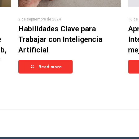
2 de septiembre de 2024
16 de 
Habilidades Clave para
Apr
e
Trabajar con Inteligencia
Int
b,
Artificial
mej
r
Read more