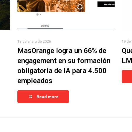
13 de enero de 2026
19 de
MasOrange logra un 66% de
Qué
engagement en su formación
LMS
obligatoria de IA para 4.500
empleados
Read more