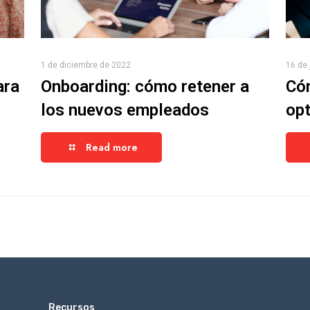
1 de diciembre de 2022
16 de 
ara
Onboarding: cómo retener a
Cóm
los nuevos empleados
opt
Read more
_
Recursos