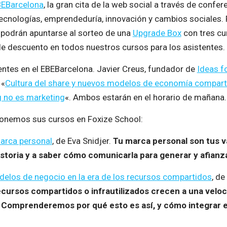
EBarcelona
, la gran cita de la web social a través de conf
tecnologías, emprendeduría, innovación y cambios sociales. 
 podrán apuntarse al sorteo de una
Upgrade Box
con tres cur
 descuento en todos nuestros cursos para los asistentes.
ntes en el EBEBarcelona. Javier Creus, fundador de
Ideas f
 «
Cultura del share y nuevos modelos de economía compart
ng no es marketing
«. Ambos estarán en el horario de mañana.
oponemos sus cursos en Foxize School:
marca persona
l
, de Eva Snidjer.
Tu marca personal son tus va
istoria y a saber cómo comunicarla para generar y afianz
odelos de negocio en la era de los recursos compartidos
, de
ursos compartidos o infrautilizados crecen a una veloci
Comprenderemos por qué esto es así, y cómo integrar el