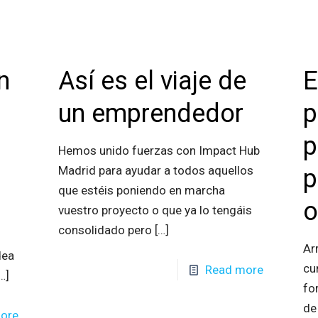
n
Así es el viaje de
E
un emprendedor
p
p
Hemos unido fuerzas con Impact Hub
Madrid para ayudar a todos aquellos
p
que estéis poniendo en marcha
o
vuestro proyecto o que ya lo tengáis
consolidado pero
[…]
Ar
dea
cu
Read more
…]
fo
de
ore