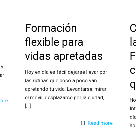
Formación
C
flexible para
l
vidas apretadas
F
 y
c
Hoy en día es fácil dejarse llevar por
ar
las rutinas que poco a poco van
q
apretando tu vida. Levantarse, mirar
el móvil, desplazarse por la ciudad,
Ho
ore
[…]
In
dí
Read more
ho