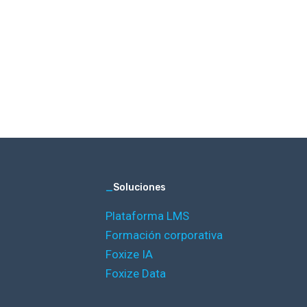
_
Soluciones
Plataforma LMS
Formación corporativa
Foxize IA
Foxize Data