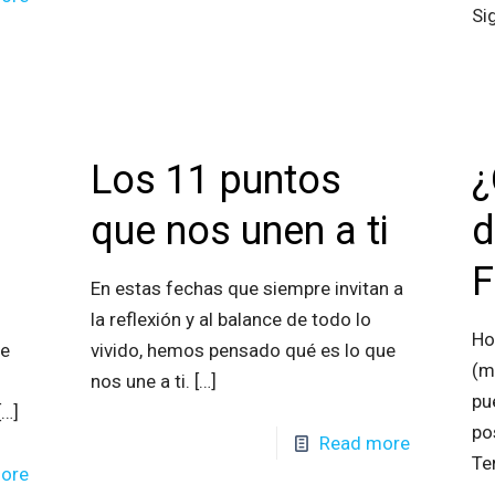
Si
Los 11 puntos
¿
que nos unen a ti
d
F
En estas fechas que siempre invitan a
la reflexión y al balance de todo lo
Ho
ue
vivido, hemos pensado qué es lo que
(m
nos une a ti.
[…]
pu
[…]
po
Read more
Te
ore