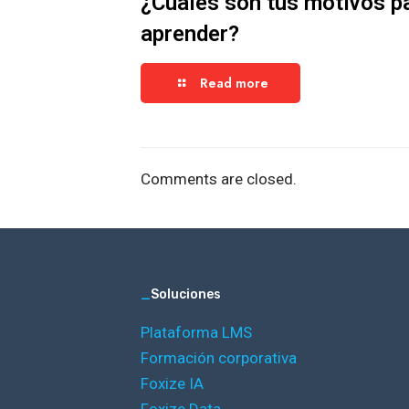
¿Cuáles son tus motivos p
aprender?
Read more
Comments are closed.
_
Soluciones
Plataforma LMS
Formación corporativa
Foxize IA