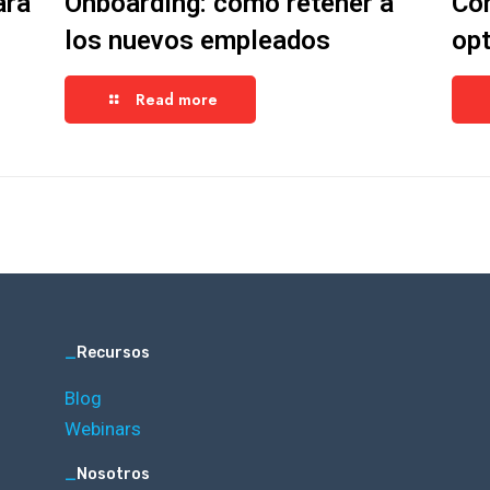
ara
Onboarding: cómo retener a
Cóm
los nuevos empleados
opt
Read more
_
Recursos
Blog
Webinars
_
Nosotros