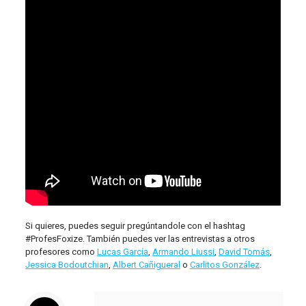
Si quieres, puedes seguir pregúntandole con el hashtag
#ProfesFoxize. También puedes ver las entrevistas a otros
profesores como
Lucas García
,
Armando Liussi
,
David Tomás
,
Jessica Bodoutchian
,
Albert Cañigueral
o
Carlitos González
.