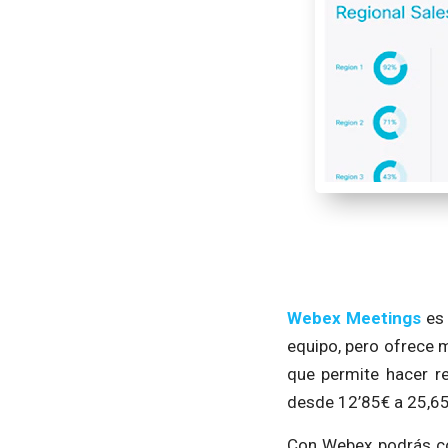
Webex Meetings
es 
equipo, pero ofrece m
que permite hacer r
desde 12’85€ a 25,65€
Con Webex podrás com