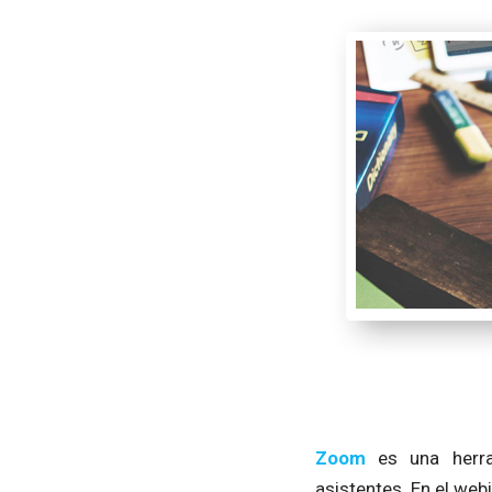
Zoom
es una herram
asistentes. En el we