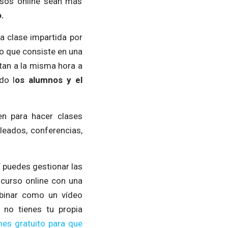
rsos online sean más
.
na clase impartida por
no que consiste en una
tan a la misma hora a
do l
os alumnos y el
en para hacer clases
eados, conferencias,
í puedes gestionar las
 curso online con una
ebinar como un vídeo
 no tienes tu propia
es gratuito para que