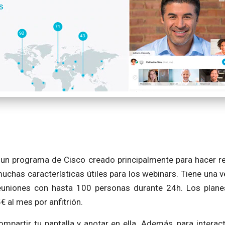
un programa de Cisco creado principalmente para hacer re
uchas características útiles para los webinars. Tiene una ve
euniones con hasta 100 personas durante 24h. Los plan
 al mes por anfitrión.
partir tu pantalla y anotar en ella. Además, para interact