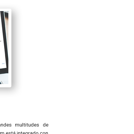
andes multitudes de
om está integrado con