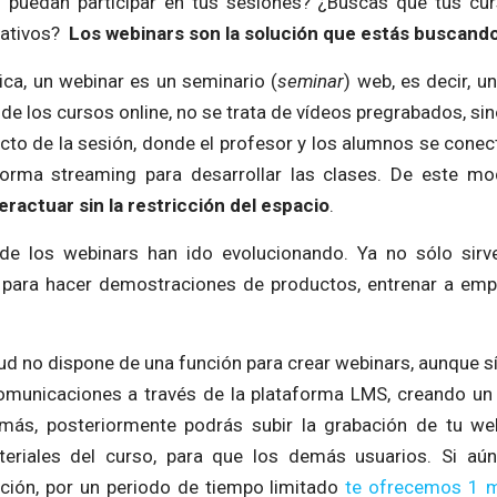
 puedan participar en tus sesiones? ¿Buscas que tus cu
ipativos?
Los webinars son la solución que estás buscando
a, un webinar es un seminario (
seminar
) web, es decir, u
a de los cursos online, no se trata de vídeos pregrabados, si
ecto de la sesión, donde el profesor y los alumnos se conec
forma streaming para desarrollar las clases. De este mo
ractuar sin la restricción del espacio
.
de los webinars han ido evolucionando. Ya no sólo sirv
para hacer demostraciones de productos, entrenar a empl
ud no dispone de una función para crear webinars, aunque s
comunicaciones a través de la plataforma LMS, creando un
más, posteriormente podrás subir la grabación de tu w
teriales del curso, para que los demás usuarios. Si aún
ión, por un periodo de tiempo limitado
te ofrecemos 1 m