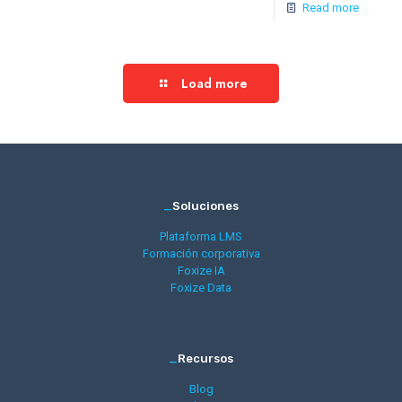
Read more
Load more
_
Soluciones
Plataforma LMS
Formación corporativa
Foxize IA
Foxize Data
_
Recursos
Blog