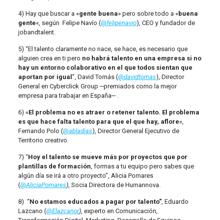
4) Hay que buscar a «
gente buena
» pero sobre todo a «
buena
gente
«, según Felipe Navío (
@
felipenavio
), CEO y fundador de
jobandtalent.
5) “El talento claramente no nace, se hace, es necesario que
alguien crea en ti pero
no habrá talento en una empresa si no
hay un entorno colaborativo en el que todos sientan que
aportan por igual
”, David Tomás (
@
davidtomas
), Director
General en Cyberclick Group ‒premiados como la mejor
empresa para trabajar en España‒ .
6) «
El problema no es atraer o retener talento. El problema
es que hace falta talento para que el que hay, aflore
«,
Fernando Polo (
@
abladias
), Director General Ejecutivo de
Territorio creativo.
7) “
Hoy el talento se mueve más por proyectos que por
plantillas de formación
, formas a tu equipo pero sabes que
algún día se irá a otro proyecto”, Alicia Pomares
(
@
AliciaPomares
)
, Socia Directora de Humannova.
8) “
No estamos educados a pagar por talento”
,
Eduardo
Lazcano (
@
Elazcanor
)
, experto en Comunicación,