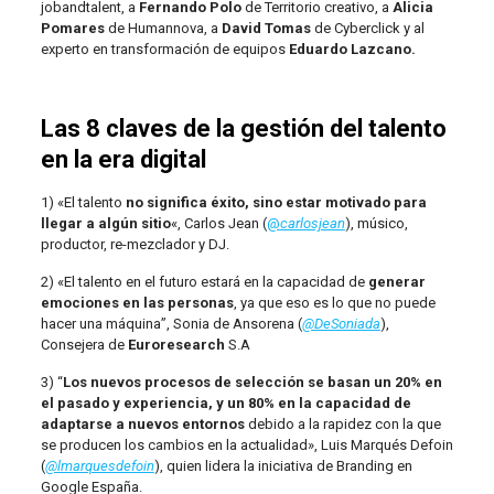
jobandtalent, a
Fernando Polo
de Territorio creativo, a
Alicia
Pomares
de Humannova, a
David Tomas
de Cyberclick y al
experto en transformación de equipos
Eduardo Lazcano.
Las 8 claves de la gestión del talento
en la era digital
1) «El talento
no significa éxito, sino estar motivado para
llegar a algún sitio
«, Carlos Jean (
@
carlosjean
), músico,
productor, re-mezclador y DJ.
2) «El talento en el futuro estará en la capacidad de
generar
emociones en las personas
, ya que eso es lo que no puede
hacer una máquina”, Sonia de Ansorena (
@DeSoniada
),
Consejera de
Euroresearch
S.A
3) “
Los nuevos procesos de selección se basan un 20% en
el pasado y experiencia, y un 80% en la capacidad de
adaptarse a nuevos entornos
debido a la rapidez con la que
se producen los cambios en la actualidad», Luis Marqués Defoin
(
@lmarquesdefoin
), quien lidera la iniciativa de Branding en
Google España.