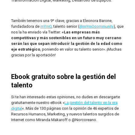
Transformación Digital, Marketing, Desarrollo de Equipos.
También tenemos una 9º clave, gracias a Eleonora Barone,
fundadadora de
mYmO
, talento senior (
@mYmOcommunity
)
, que
nos la ha enviado vía Twitter:
«Las empresas más
competitivas y más sostenibles en un futuro muy cercano
serán las que sepan introducir la gestión de la edad como
eje estratégico
, poniendo en valor su talento senior». ¡Muchas
gracias por la aportación!
Ebook gratuito sobre la gestión del
talento
Si te han interesado estas opiniones, no dudes en descargarte
gratuitamente nuestro eBook «
La gestión del talento en la era
digital
«. Más de 130 páginas con la opinión de 46 expertos de
Recursos Humanos, Marketing, y nuevos talentos surgidos de
Internet como Miranda Makaroff o @Norcoreano.