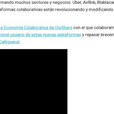
rmando muchos sectores y negocios: Uber, AirBnb, Blablaca
aformas colaborativas están revolucionando y modificando
re Economía Colaborativa de OuiShare
con el que colaboram
nivel usuario de estas nuevas plataformas
y repasar brevem
Cañigueral
: