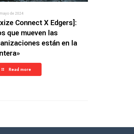
 mayo de 2024
xize Connect X Edgers]:
os que mueven las
anizaciones están en la
ntera»
Read more