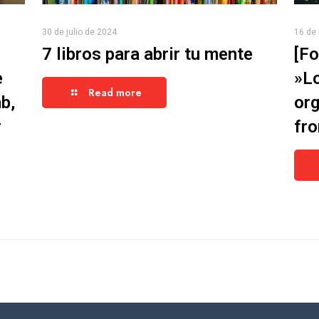
30 de julio de 2024
16 de
7 libros para abrir tu mente
[Fo
e
»L
Read more
b,
org
r
fro