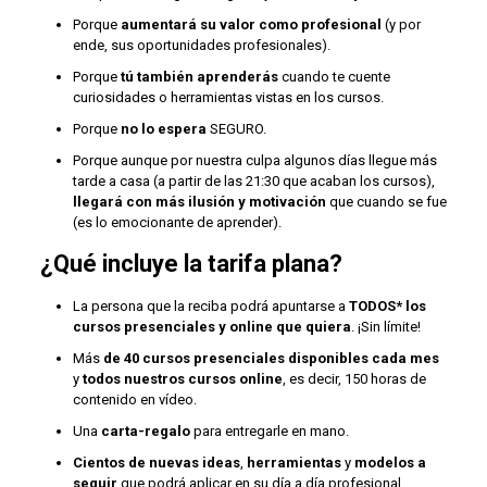
Porque
aumentará su valor como profesional
(y por
ende, sus oportunidades profesionales).
Porque
tú también aprenderás
cuando te cuente
curiosidades o herramientas vistas en los cursos.
Porque
no lo espera
SEGURO.
Porque aunque por nuestra culpa algunos días llegue más
tarde a casa (a partir de las 21:30 que acaban los cursos),
llegará con más ilusión y motivación
que cuando se fue
(es lo emocionante de aprender).
¿Qué incluye la tarifa plana?
La persona que la reciba podrá apuntarse a
TODOS* los
cursos presenciales y online que quiera
. ¡Sin límite!
Más
de 40 cursos presenciales disponibles cada mes
y
todos nuestros cursos online
, es decir, 150 horas de
contenido en vídeo.
Una
carta-regalo
para entregarle en mano.
Cientos de nuevas ideas
,
herramientas
y
modelos a
seguir
que podrá aplicar en su día a día profesional.