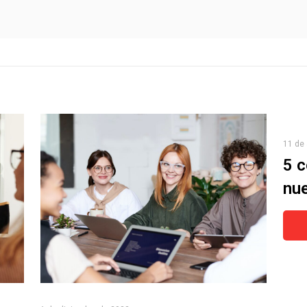
11 de 
5 c
nue