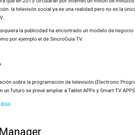
ura que en 2015 circularán por Internet un millón de minut
: la televisón social ya es una realidad pero no es la única,
TV…
iquiera la publicidad ha encontrado un modelo de negocio 
como por ejemplo el de SincroGuía TV.
V
ación sobre la programación de televisión (Electronic Progr
n un futuro se prevé ampliar a Tablet APPs y Smart TV APPS
a
aquí
.
 Manager