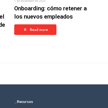
1 de diciembre de 2022
Onboarding: cómo retener a
el
los nuevos empleados
de
Read more
_
Recursos