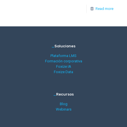
Read more
_
Soluciones
Plataforma LMS
Formación corporativa
Foxize IA
Foxize Data
_
Recursos
Blog
Webinars