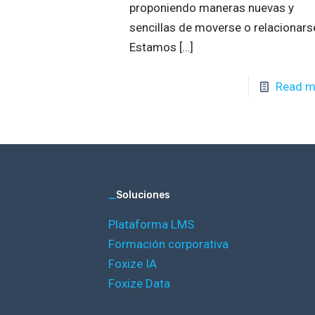
proponiendo maneras nuevas y
sencillas de moverse o relacionars
Estamos
[…]
Read m
_
Soluciones
Plataforma LMS
Formación corporativa
Foxize IA
Foxize Data