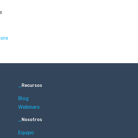
e.
ore
_
Recursos
Blog
Webinars
_
Nosotros
Equipo