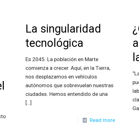
La singularidad
¿
tecnológica
a
l
Es 2045. La población en Marte
comienza a crecer. Aquí, en la Tierra,
“L
nos desplazamos en vehículos
pu
l
autónomos que sobrevuelan nuestras
la
ciudades. Hemos entendido de una
cl
[…]
Ga
sto
Read more