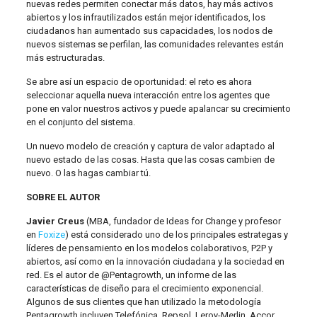
nuevas redes permiten conectar más datos, hay más activos
abiertos y los infrautilizados están mejor identificados, los
ciudadanos han aumentado sus capacidades, los nodos de
nuevos sistemas se perfilan, las comunidades relevantes están
más estructuradas.
Se abre así un espacio de oportunidad: el reto es ahora
seleccionar aquella nueva interacción entre los agentes que
pone en valor nuestros activos y puede apalancar su crecimiento
en el conjunto del sistema.
Un nuevo modelo de creación y captura de valor adaptado al
nuevo estado de las cosas. Hasta que las cosas cambien de
nuevo. O las hagas cambiar tú.
SOBRE EL AUTOR
Javier Creus
(MBA, fundador de Ideas for Change y profesor
en
Foxize
) está considerado uno de los principales estrategas y
líderes de pensamiento en los modelos colaborativos, P2P y
abiertos, así como en la innovación ciudadana y la sociedad en
red. Es el autor de @Pentagrowth, un informe de las
características de diseño para el crecimiento exponencial.
Algunos de sus clientes que han utilizado la metodología
Pentagrowth incluyen Telefónica, Repsol, Leroy-Merlin, Accor,