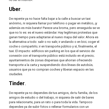
Uber
.
De repente ya no hace falta bajar a la calle a buscar un taxi
anónimo, ni siquiera llamar por teléfono o pagar en metálico, ¡y
además es más barato! Parece una broma, pero enseguida se ve
que no lo es: es el nuevo estándar. Hay legítimas protestas que
ganan tiempo para adaptarse al nuevo mapa del valor. Ahora es
la alternativa a todo: salir o no salir, ir andando o en bici; coger el
coche o compartirlo; ir en transporte público y sí, finalmente, el
taxi. El impacto: edificios sin parking en los que el servicio de
conexión con el transporte público está incluido en el precio;
ayuntamientos de zonas dispersas que ahorran ofreciendo
transporte a la carta y suspendiendo dos líneas de autobús;
usuarios que ya no compran coches y liberan espacio en las
ciudades.
Tinder
.
De repente ya no dependes de tus amigos, de tu familia, de los
amigos de estudio o del trabajo, ni siquiera de salir de bares
para relacionarte, para un rato o para toda la vida. Tampoco
dependes ya de subir fotos o rellenar formularios con un