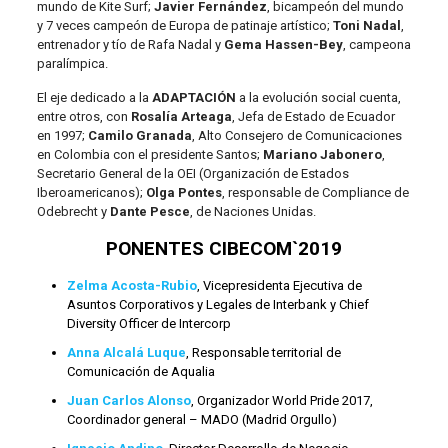
mundo de Kite Surf;
Javier Fernández
, bicampeón del mundo
y 7 veces campeón de Europa de patinaje artístico;
Toni Nadal
,
entrenador y tío de Rafa Nadal y
Gema Hassen-Bey
, campeona
paralímpica.
El eje dedicado a la
ADAPTACIÓN
a la evolución social cuenta,
entre otros, con
Rosalía Arteaga
, Jefa de Estado de Ecuador
en 1997;
Camilo Granada
, Alto Consejero de Comunicaciones
en Colombia con el presidente Santos;
Mariano Jabonero
,
Secretario General de la OEI (Organización de Estados
Iberoamericanos);
Olga Pontes
, responsable de Compliance de
Odebrecht y
Dante Pesce
, de Naciones Unidas.
PONENTES CIBECOM`2019
Zelma Acosta-Rubio
, Vicepresidenta Ejecutiva de
Asuntos Corporativos y Legales de Interbank y Chief
Diversity Officer de Intercorp
Anna Alcalá Luque
, Responsable territorial de
Comunicación de Aqualia
Juan Carlos Alonso
, Organizador World Pride 2017,
Coordinador general – MADO (Madrid Orgullo)