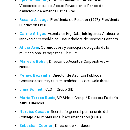
Ignacio Andino
, Director Desarrollo de Negocio –
Vicepresidencia del Sector Privado en el Banco de
desarrollo de América Latina, CAF
Rosalía Arteaga
, Presidenta de Ecuador (1997), Presidenta
Fundación Fidal
Carme Artigas
, Experta en Big Data, Inteligencia Artificial e
innovación tecnológica. Cofundadora de Synergic Partners.
Alicia Asín
, Cofundadora y consejera delegada de la
multinacional zaragozana Libelium
Marcelo Behar
, Director de Asuntos Corporativos –
Natura
Pelayo Bezanilla
, Director de Asuntos Públicos,
Comunicaciones y Sustentabilidad – Coca-Cola Iberia
Ligia Bonneti
, CEO – Grupo SID
María Teresa Busto
, VP Airbus Group / Directora Factoría
Airbus Illescas
Narciso Casado
, Secretario general permanente del
Consejo de Empresarios Iberoamericanos (CEIB)
Sebastián Cebrián
, Director de Fundacom