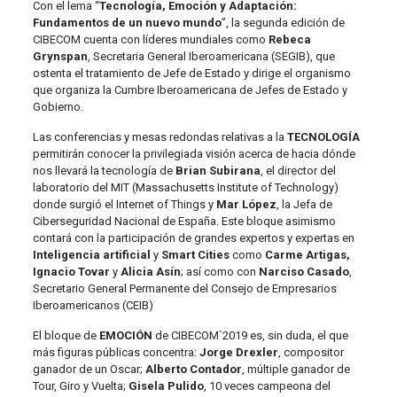
Con el lema “
Tecnología, Emoción y Adaptación:
Fundamentos de un nuevo mundo
”, la segunda edición de
CIBECOM cuenta con líderes mundiales como
Rebeca
Grynspan
, Secretaria General Iberoamericana (SEGIB), que
ostenta el tratamiento de Jefe de Estado y dirige el organismo
que organiza la Cumbre Iberoamericana de Jefes de Estado y
Gobierno.
Las conferencias y mesas redondas relativas a la
TECNOLOGÍA
permitirán conocer la privilegiada visión acerca de hacia dónde
nos llevará la tecnología de
Brian Subirana
, el director del
laboratorio del MIT (Massachusetts Institute of Technology)
donde surgió el Internet of Things y
Mar López
, la Jefa de
Ciberseguridad Nacional de España. Este bloque asimismo
contará con la participación de grandes expertos y expertas en
Inteligencia artificial
y
Smart Cities
como
Carme Artigas,
Ignacio Tovar
y
Alicia Asín
; así como con
Narciso Casado
,
Secretario General Permanente del Consejo de Empresarios
Iberoamericanos (CEIB)
El bloque de
EMOCIÓN
de CIBECOM`2019 es, sin duda, el que
más figuras públicas concentra:
Jorge Drexler
, compositor
ganador de un Oscar;
Alberto Contador
, múltiple ganador de
Tour, Giro y Vuelta;
Gisela Pulido
, 10 veces campeona del