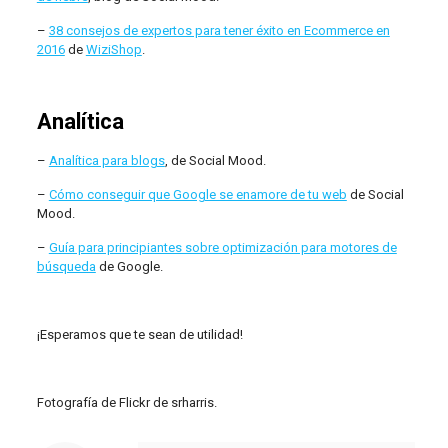
–
38 consejos de expertos para tener éxito en Ecommerce en
2016
de
WiziShop
.
Analítica
–
Analítica para blogs
, de Social Mood.
–
Cómo conseguir que Google se enamore de tu web
de Social
Mood.
–
Guía para principiantes sobre optimización para motores de
búsqueda
de Google.
¡Esperamos que te sean de utilidad!
Fotografía de Flickr de srharris.