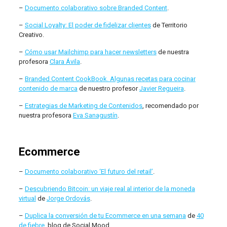
–
Documento colaborativo sobre Branded Content
.
–
Social Loyalty: El poder de fidelizar clientes
de Territorio
Creativo.
–
Cómo usar Mailchimp para hacer newsletters
de nuestra
profesora
Clara Ávila
.
–
Branded Content CookBook. Algunas recetas para cocinar
contenido de marca
de nuestro profesor
Javier Regueira
.
–
Estrategias de Marketing de Contenidos
, recomendado por
nuestra profesora
Eva Sanagustín
.
Ecommerce
–
Documento colaborativo ‘El futuro del retail’
.
–
Descubriendo Bitcoin: un viaje real al interior de la moneda
virtual
de
Jorge Ordovás
.
–
Duplica la conversión de tu Ecommerce en una semana
de
40
de fiebre
, blog de Social Mood.