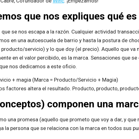
x Cabré, Cofundador de
Winc
. ¡Empezamos!
emos que nos expliques qué es 
 que se nos escapa a la razón. Cualquier actividad transacc
imos en una autoescuela de barrio y hasta la postura de ch
producto/servicio) y lo que doy (el precio). Aquello que va
nte en el valor percibido, es la marca. Sensaciones que se 
que nos dedicamos a este oficio.
icio + magia (Marca = Producto/Servicio + Magia)
los factores altera el resultado. Producto, producto, product
conceptos) componen una marc
 una promesa (aquello que prometo que voy a dar, y que m
nga la persona que se relaciona con la marca en todos sus p