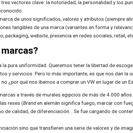
tres vectores clave: la notoriedad, la personalidad y los pu
econocido.
marca de unos significados, valores y atributos (siempre al
ones tangibles de una marca (variantes en forma y relevanci
, packaging, website, presencia en redes sociales, retail, et
s marcas?
 la pura uniformidad. Queremos tener la libertad de escoge
tos y servicios. Pero lo más importante, es que nos dan la o
i no ¿por qué nos íbamos a comprar un VW en lugar de un E
marcas a través de murales egipcios de más de 4.000 años
las reses (
Brand
en alemán significa fuego, marcar con fueg
nimo de calidad, de diferenciación… Se fue cargando de cont
ciación sino que transfieren una serie de valores y de imagin