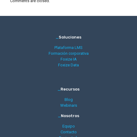
Comments are closed.
_
Soluciones
Plataforma LMS
Formación corporativa
Foxize IA
Foxize Data
_
Recursos
Blog
Webinars
_
Nosotros
Equipo
Contacto