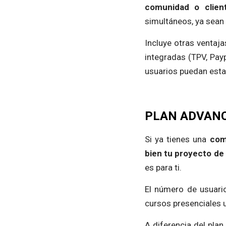
comunidad o client
simultáneos, ya sean
Incluye otras ventaj
integradas (TPV, Payp
usuarios puedan estar
PLAN ADVANCE
Si ya tienes una
com
bien tu proyecto de
es para ti.
El número de usuari
cursos presenciales 
A diferencia del plan