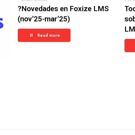
?Novedades en Foxize LMS
Tod
(nov’25-mar’25)
sob
LM
Read more