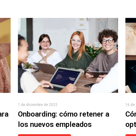
1 de diciembre de 2022
16 de 
ara
Onboarding: cómo retener a
Cóm
los nuevos empleados
opt