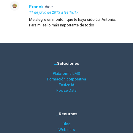
Franck
dice:
11 de junio de 2013 a las 18:17
Me alegro un montón que te haya sido útil Antonio.
Para mi es lo más importante de todo!
_
Soluciones
Plataforma LMS
Formación corporativa
Foxize IA
Foxize Data
_
Recursos
Blog
Webinars