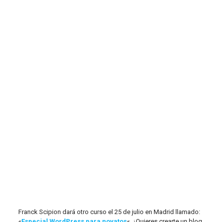
Franck Scipion dará otro curso el 25 de julio en Madrid llamado:
«
Especial WordPress para novatos
«. ¿Quieres crearte un blog