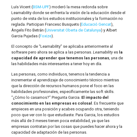
Luís Vicent (
BSM-UPF
) moderó la mesa redonda sobre
Learnability donde se enfrenta la visión de la educación desde el
punto de vista de los estudios institucionales y la formación no
reglada. Participan Francesc Busquets (
Educació Gencat
),
Àngels Fito Betrán (
Universitat Oberta de Catalunya
) y Albert
Garcia Pujadas (
Foxize
).
El concepto de “Learnability” se aplicaba anteriormente al
software pero ahora se aplica a las personas.
Learnability
es
la
capacidad de aprender que tenemos las personas
, una de
las habilidades más interesantes a tener hoy en día.
Las personas, como individuos, tenemos la tendencia a
incrementar el aprendizaje de conocimiento técnico mientras
que la dirección de recursos humanos pone el foco en las
habilidades profesionales, específicamente las soft skills.
“¿Cómo lo casamos?” Pregunta Garcia.
El impacto del
conocimiento en las empresas es colosal
. Es frecuente que
empieces en una posición y acabes ocupando otra, teniendo
poco que ver con lo que estudiaste. Para Garcia, los estudios
más allá de 3 meses tienen poca estabilidad, ya que las
empresas contratan por las cosas que puedes hacer ahora y la
capacidad de adaptación de las personas.