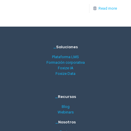
Read more
_
Soluciones
Plataforma LMS
Formación corporativa
Foxize IA
Foxize Data
_
Recursos
Blog
Webinars
_
Nosotros