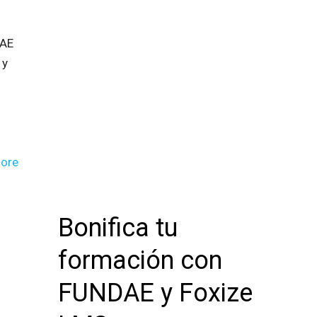
e
DAE
 y
n
ore
Bonifica tu
formación con
FUNDAE y Foxize