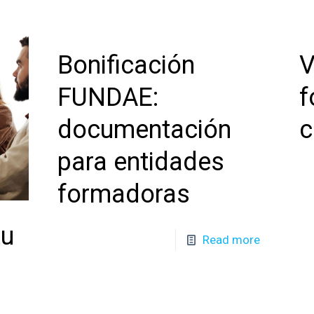
Bonificación
V
FUNDAE:
f
documentación
c
para entidades
formadoras
tu
Read more