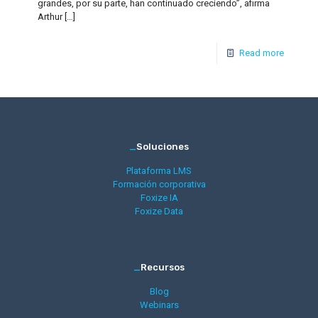
grandes, por su parte, han continuado creciendo”, afirma
Arthur
[…]
Read more
_
Soluciones
Plataforma LMS
Formación corporativa
Foxize IA
Foxize Data
_
Recursos
Blog
Webinars