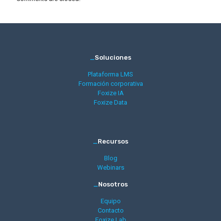
_
Soluciones
Plataforma LMS
Formación corporativa
Foxize IA
Foxize Data
_
Recursos
Blog
Webinars
_
Nosotros
Equipo
Contacto
Foxize Lab