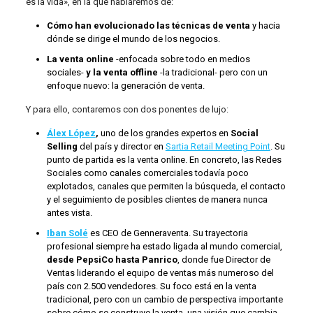
es la vida», en la que hablaremos de:
Cómo han evolucionado las técnicas de venta
y hacia
dónde se dirige el mundo de los negocios.
La venta online
-enfocada sobre todo en medios
sociales-
y la venta offline
-la tradicional- pero con un
enfoque nuevo: la generación de venta.
Y para ello, contaremos con dos ponentes de lujo:
Álex López
,
uno de los grandes expertos en
Social
Selling
del país y director en
Sartia Retail Meeting Point
. Su
punto de partida es la venta online. En concreto, las Redes
Sociales como canales comerciales todavía poco
explotados, canales que permiten la búsqueda, el contacto
y el seguimiento de posibles clientes de manera nunca
antes vista.
Iban Solé
es CEO de Genneraventa. Su trayectoria
profesional siempre ha estado ligada al mundo comercial,
desde PepsiCo hasta Panrico
, donde fue Director de
Ventas liderando el equipo de ventas más numeroso del
país con 2.500 vendedores. Su foco está en la venta
tradicional, pero con un cambio de perspectiva importante
sobre cómo se construye la venta, una visión que cambia