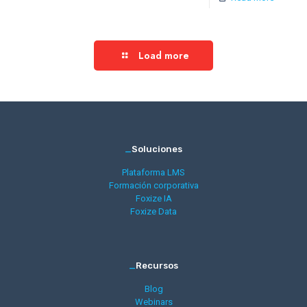
Load more
_
Soluciones
Plataforma LMS
Formación corporativa
Foxize IA
Foxize Data
_
Recursos
Blog
Webinars