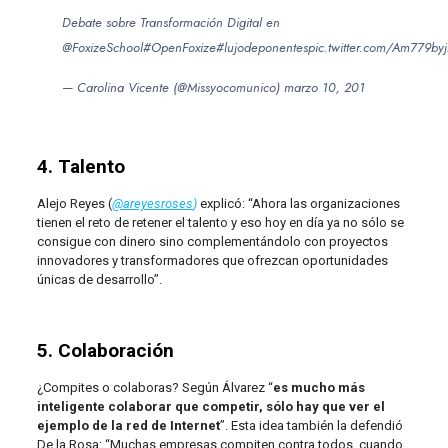
Debate sobre Transformación Digital en
@FoxizeSchool
#OpenFoxize
#lujodeponentes
pic.twitter.com/Am779by
— Carolina Vicente (@Missyocomunico)
marzo 10, 201
4. Talento
Alejo Reyes (
@areyesroses
)
explicó: “Ahora las organizaciones
tienen el reto de retener el talento y eso hoy en día ya no sólo se
consigue con dinero sino complementándolo con proyectos
innovadores y transformadores que ofrezcan oportunidades
únicas de desarrollo”.
5. Colaboración
¿Compites o colaboras? Según Álvarez “
es mucho más
inteligente colaborar que competir, sólo hay que ver el
ejemplo de la red de Internet
”. Esta idea también la defendió
De la Rosa: “Muchas empresas compiten contra todos, cuando