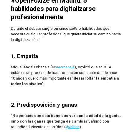
#OpenFoxize en Madrid:
5
habilidades para digitalizarse
profesionalmente
Durante el debate surgieron cinco
skills
o habilidades que
necesita cualquier profesional que quiera iniciar su camino hacia
la digitalización:
1. Empatía
Miguel Ángel Orbaneja (
@
maorbaneja
), explicó que en IKEA
están en un proceso de transformación constante desde hace
10 años y que lo más importante es “
desarrollar la empatía a
todos los niveles
”.
2. Predisposición y ganas
“
No penséis que esto tiene que ver con la edad de la gente,
sino con las ganas que tenga de cambiar
”, afirmó con
rotundidad Vicente de los Ríos (
@vdlrios
).