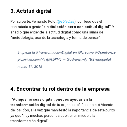
3. Actitud digital
Por su parte, Fernando Polo
(
@abladias
), confesó que él
contrataría a gente “
sin titulación pero con actitud digital”
. Y
añadió que entiende la actitud digital como una suma de
“metodología, uso de la tecnología y forma de pensar”.
Empieza la
#TransformacionDigital
en
@tcreativo
#OpenFoxize
pic.twitter.com/4vYp9k5PNL
— GastroActivity (@Evariopinta)
marzo 11, 2015
4. Encontrar tu rol dentro de la empresa
“Aunque no seas digital, puedes ayudar en la
transformación digital
de tu organización”, constató Vicente
de los Ríos, a la vez que manifestó la importancia de este punto
ya que “hay muchas personas que tienen miedo a la
transformación digital”.