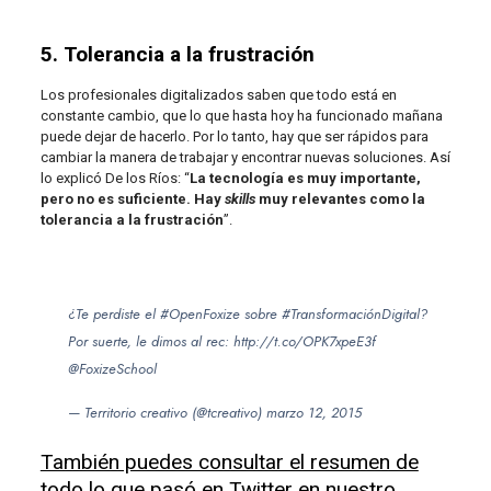
5. Tolerancia a la frustración
Los profesionales digitalizados saben que todo está en
constante cambio, que lo que hasta hoy ha funcionado mañana
puede dejar de hacerlo. Por lo tanto, hay que ser rápidos para
cambiar la manera de trabajar y encontrar nuevas soluciones. Así
lo explicó De los Ríos: “
La tecnología es muy importante,
pero no es suficiente. Hay
skills
muy relevantes como la
tolerancia a la frustración
”.
¿Te perdiste el
#OpenFoxize
sobre
#TransformaciónDigital
?
Por suerte, le dimos al rec:
http://t.co/OPK7xpeE3f
@FoxizeSchool
— Territorio creativo (@tcreativo)
marzo 12, 2015
También puedes consultar el resumen de
todo lo que pasó en Twitter en nuestro