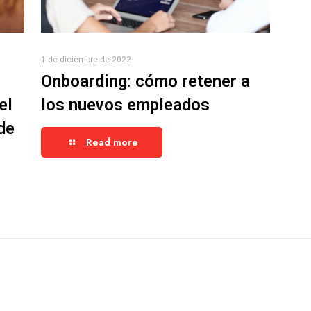
1 de diciembre de 2022
Onboarding: cómo retener a
el
los nuevos empleados
de
Read more