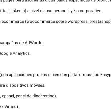
ng pages para asociarlas a campañas específicas de produc
er, Linkedin) a nivel de uso personal y / o corporativo.
e ecommerce (woocommerce sobre wordpress, prestashop)
 campañas de AdWords.
oogle Analytics.
con aplicaciones propias o bien con plataformas tipo Easy
ara dispositivos móviles.
 cpanel, panel de dinahosting).
 / Vimeo).