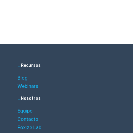
_
Recursos
Blog
Webinars
_
Nosotros
Equipo
Contacto
Foxize Lab