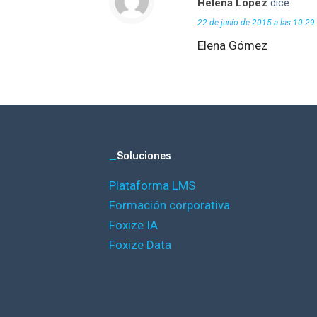
Helena López
dice:
22 de junio de 2015 a las 10:29
Elena Gómez
_
Soluciones
Plataforma LMS
Formación corporativa
Foxize IA
Foxize Data