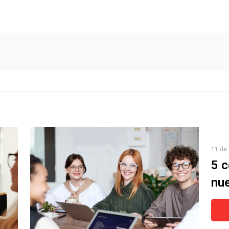
11 de 
5 c
nue